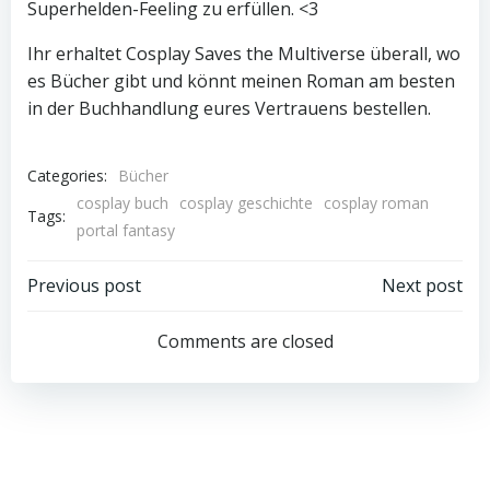
Superhelden-Feeling zu erfüllen. <3
Ihr erhaltet Cosplay Saves the Multiverse überall, wo
es Bücher gibt und könnt meinen Roman am besten
in der Buchhandlung eures Vertrauens bestellen.
Categories:
Bücher
cosplay buch
cosplay geschichte
cosplay roman
Tags:
portal fantasy
Post
Post
Previous post
Next post
navigation
navigation
Comments are closed